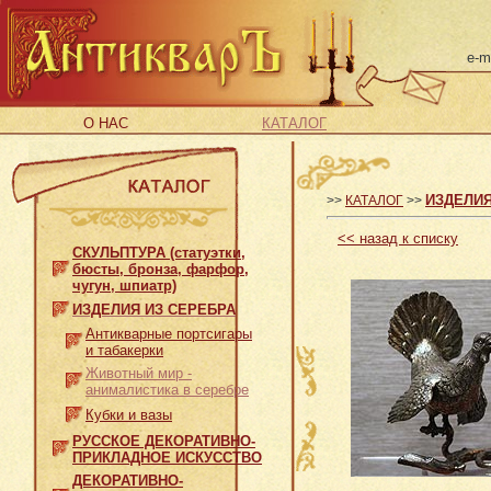
e-m
О НАС
КАТАЛОГ
ИЗДЕЛИЯ
>>
КАТАЛОГ
>>
<<
назад к списку
СКУЛЬПТУРА (статуэтки,
бюсты, бронза, фарфор,
чугун, шпиатр)
ИЗДЕЛИЯ ИЗ СЕРЕБРА
Антикварные портсигары
и табакерки
Животный мир -
анималистика в серебре
Кубки и вазы
РУССКОЕ ДЕКОРАТИВНО-
ПРИКЛАДНОЕ ИСКУССТВО
ДЕКОРАТИВНО-