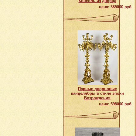
Консоль из дворца
цена: 385000 руб.
Парные дворцовые
канделябры в стиле эпохи
Возрождения
цена: 598000 руб.