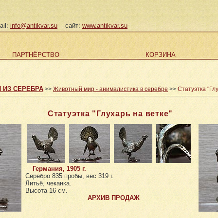
ail:
info@antikvar.su
сайт:
www.antikvar.su
ПАРТНЁРСТВО
КОРЗИНА
 ИЗ СЕРЕБРА
>>
Животный мир - анималистика в серебре
>>
Статуэтка "Глу
Статуэтка "Глухарь на ветке"
Германия, 1905 г.
Серебро 835 пробы, вес 319 г.
Литьё, чеканка.
Высота 16 см.
АРХИВ ПРОДАЖ