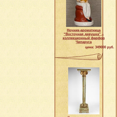
Ночник-ароматница
“Восточная девушка” –
коллекционный фарфор
Чипаруса
цена: 349000 руб.