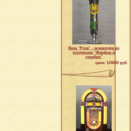
Ваза "Роза" - экземпляр из
коллекции "Фарфор в
серебре"
цена: 124000 руб.