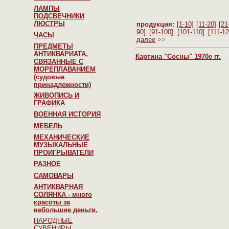
ЛАМПЫ
ПОДСВЕЧНИКИ
ЛЮСТРЫ
продукция:
[1-10]
[11-20]
[21
90]
[91-100]
[101-110]
[111-12
ЧАСЫ
далее
>>
ПРЕДМЕТЫ
АНТИКВАРИАТА,
Картина "Сосны" 1970е гг.
СВЯЗАННЫЕ С
МОРЕПЛАВАНИЕМ
(судовые
принадлежности)
ЖИВОПИСЬ И
ГРАФИКА
ВОЕННАЯ ИСТОРИЯ
МЕБЕЛЬ
МЕХАНИЧЕСКИЕ
МУЗЫКАЛЬНЫЕ
ПРОИГРЫВАТЕЛИ
РАЗНОЕ
САМОВАРЫ
АНТИКВАРНАЯ
СОЛЯНКА - много
красоты за
небольшие деньги.
НАРОДНЫЕ
СУВЕНИРЫ