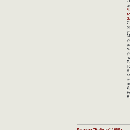
-
и
Ч
г
З
С
о
у
М
у
р
м
у
ч
Р
Г
В
з
м
о
Д
Р
В
Картина "Рябина" 1968 г.