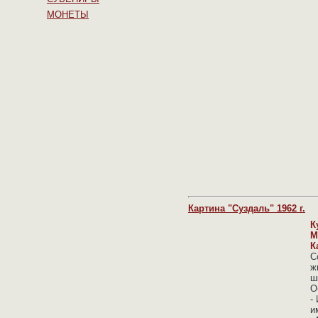
МОНЕТЫ
Картина "Суздаль" 1962 г.
К
М
К
С
ж
ш
О
-
и