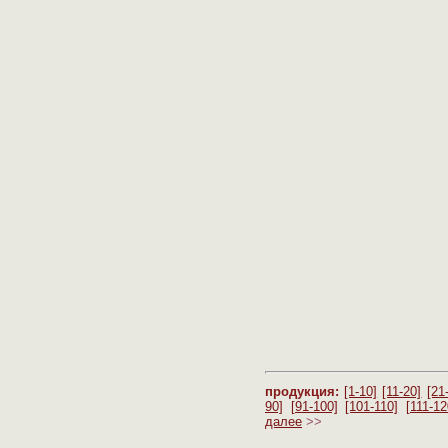
продукция:
[1-10]
[11-20]
[21
90]
[91-100]
[101-110]
[111-12
далее
>>