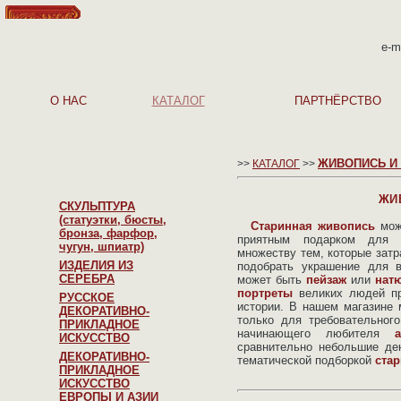
e-m
О НАС
КАТАЛОГ
ПАРТНЁРСТВО
ЖИВОПИСЬ И
>>
КАТАЛОГ
>>
ЖИ
СКУЛЬПТУРА
(статуэтки, бюсты,
Старинная живопись
може
бронза, фарфор,
приятным подарком для 
чугун, шпиатр)
множеству тем, которые затр
ИЗДЕЛИЯ ИЗ
подобрать украшение для в
СЕРЕБРА
может быть
пейзаж
или
нат
портреты
великих людей пр
РУССКОЕ
истории. В нашем магазине
ДЕКОРАТИВНО-
только для требовательног
ПРИКЛАДНОЕ
начинающего любителя
ИСКУССТВО
сравнительно небольшие де
ДЕКОРАТИВНО-
тематической подборкой
ста
ПРИКЛАДНОЕ
ИСКУССТВО
ЕВРОПЫ И АЗИИ